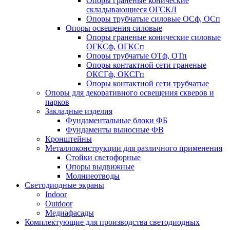
Опоры граненые конические
складывающиеся ОГСКЛ
Опоры трубчатые силовые ОСф, ОСп
Опоры освещения силовые
Опоры граненые конические силовые
ОГКСф, ОГКСп
Опоры трубчатые ОТф, ОТп
Опоры контактной сети граненые
ОКСГф, ОКСГп
Опоры контактной сети трубчатые
Опоры для декоративного освещения скверов и
парков
Закладные изделия
Фундаментальные блоки ФБ
Фундаменты выносные ФВ
Кронштейны
Металлоконструкции для различного применения
Стойки светофорные
Опоры выдвижные
Молниеотводы
Светодиодные экраны
Indoor
Outdoor
Медиафасады
Комплектующие для производства светодиодных